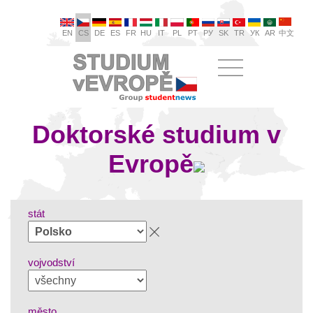
EN
CS
DE
ES
FR
HU
IT
PL
PT
РУ
SK
TR
УК
AR
中文
Doktorské studium v
Evropě
stát
vojvodství
město