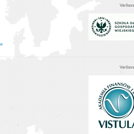
Varšava
ie
Varšava