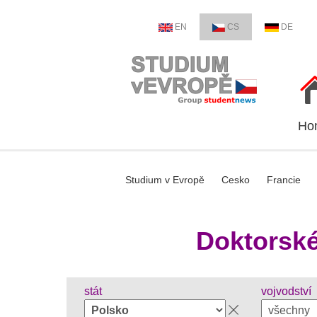
EN
CS
DE
Ho
Studium v Evropě
Cesko
Francie
Doktorské
stát
vojvodství