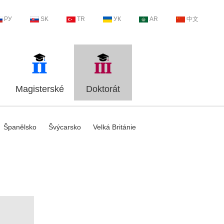
РУ
SK
TR
УК
AR
中文
Magisterské
Doktorát
Španělsko
Švýcarsko
Velká Británie