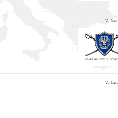
Varšava
Varšava