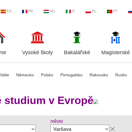
ES
FR
HU
IT
PL
PT
me
Vysoké školy
Bakalářské
Magisterské
Itálie
Německo
Polsko
Portugalsko
Rakousko
Rusko
 studium v Evropě
město