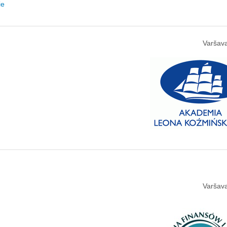
ie
Varšava
Varšava