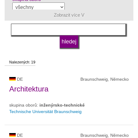
Zobrazit více V
jazyk
druh vysoké školy
Nalezených: 19
status vysoké školy
DE
Braunschweig, Německo
Architektura
skupina oborů:
inženýrsko-technické
Technische Universität Braunschweig
DE
Braunschweig, Německo