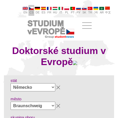
EN
CS
DE
ES
FR
HU
IT
PL
PT
РУ
SK
TR
УК
AR
中文
Doktorské studium v
Evropě
stát
město
skupina oboru