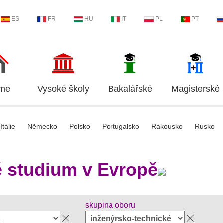
ES
FR
HU
IT
PL
PT
me
Vysoké školy
Bakalářské
Magisterské
Itálie
Německo
Polsko
Portugalsko
Rakousko
Rusko
 studium v Evropě
skupina oboru