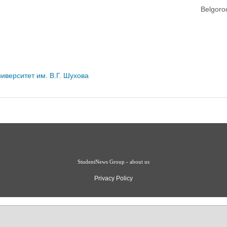
Belgoro
иверситет им. В.Г. Шухова
StudentNews Group - about us
Privacy Policy