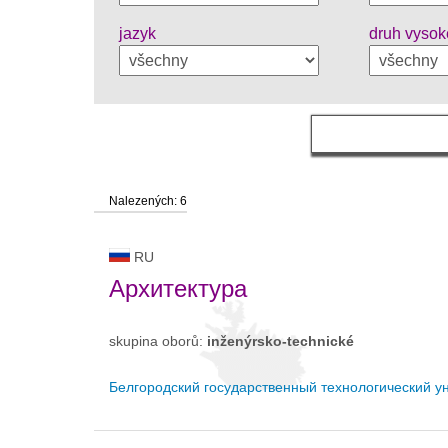
jazyk
druh vysok
Nalezených: 6
RU
Архитектура
skupina oborů:
inženýrsko-technické
Белгородский государственный технологический ун