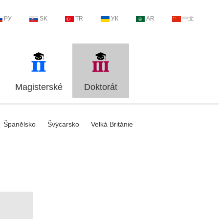
РУ
SK
TR
УК
AR
中文
Magisterské
Doktorát
Španělsko
Švýcarsko
Velká Británie