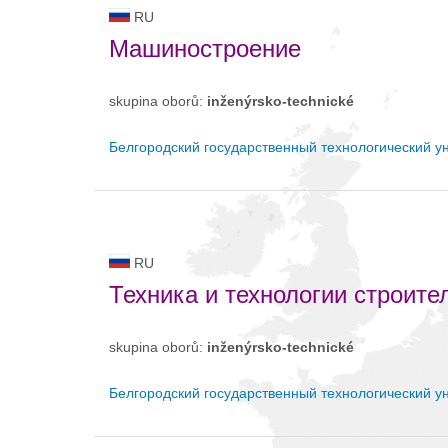
RU
Машиностроение
skupina oborů:
inženýrsko-technické
Белгородский государственный технологический ун
RU
Техника и технологии строите
skupina oborů:
inženýrsko-technické
Белгородский государственный технологический ун