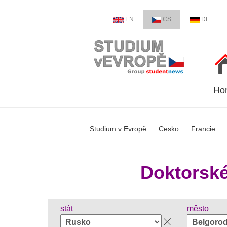
EN
CS
DE
Ho
Studium v Evropě
Cesko
Francie
Doktorské
stát
město