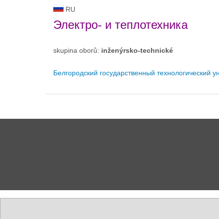
RU
Электро- и теплотехника
skupina oborů:
inženýrsko-technické
Белгородский государственный технологический ун