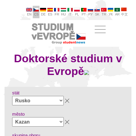
EN
CS
DE
ES
FR
HU
IT
PL
PT
РУ
SK
TR
УК
AR
中文
Doktorské studium v
Evropě
stát
město
skupina oboru