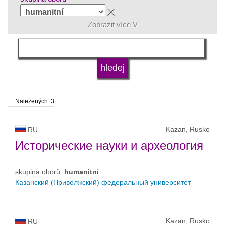
Zobrazit více V
jazyk
druh vysoké školy
Nalezených: 3
status vysoké školy
Kazan, Rusko
RU
Исторические науки и археология
skupina oborů:
humanitní
Казанский (Приволжский) федеральный университет
Kazan, Rusko
RU