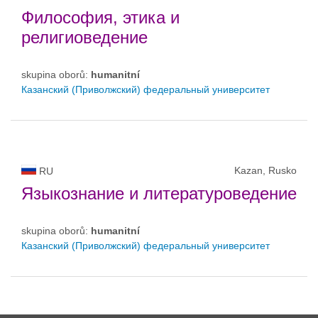
Философия, этика и
религиоведение
skupina oborů:
humanitní
Казанский (Приволжский) федеральный университет
Kazan, Rusko
RU
Языкознание и литературоведение
skupina oborů:
humanitní
Казанский (Приволжский) федеральный университет