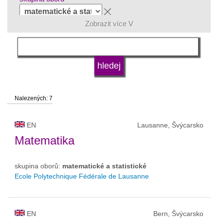
Zobrazit více V
jazyk
druh vysoké školy
Nalezených: 7
status vysoké školy
EN
Lausanne, Švýcarsko
Matematika
skupina oborů:
matematické a statistické
Ecole Polytechnique Fédérale de Lausanne
EN
Bern, Švýcarsko