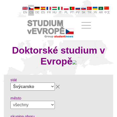
EN
CS
DE
ES
FR
HU
IT
PL
PT
РУ
SK
TR
УК
AR
中文
Doktorské studium v
Evropě
stát
město
skupina oboru