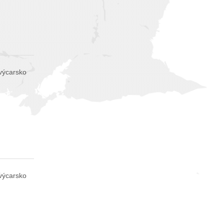
výcarsko
výcarsko