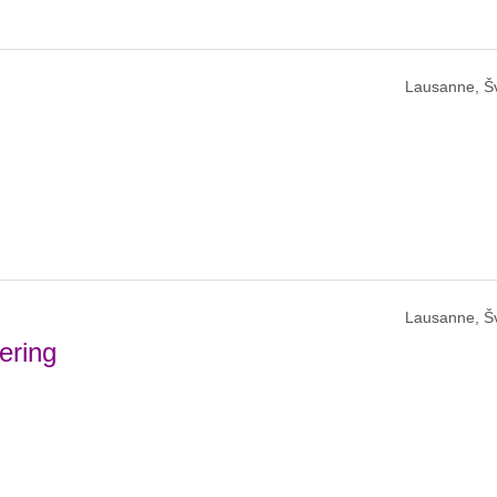
Lausanne, Š
Lausanne, Š
ering