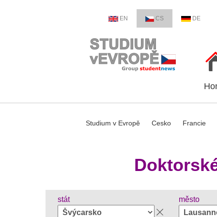
EN
CS
DE
Ho
Studium v Evropě
Cesko
Francie
Doktorské
stát
město