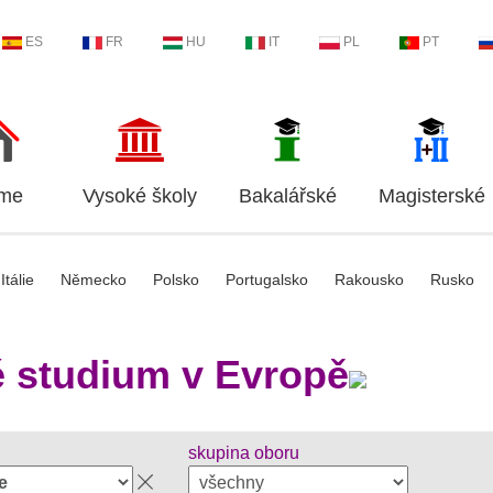
ES
FR
HU
IT
PL
PT
me
Vysoké školy
Bakalářské
Magisterské
Itálie
Německo
Polsko
Portugalsko
Rakousko
Rusko
 studium v Evropě
skupina oboru