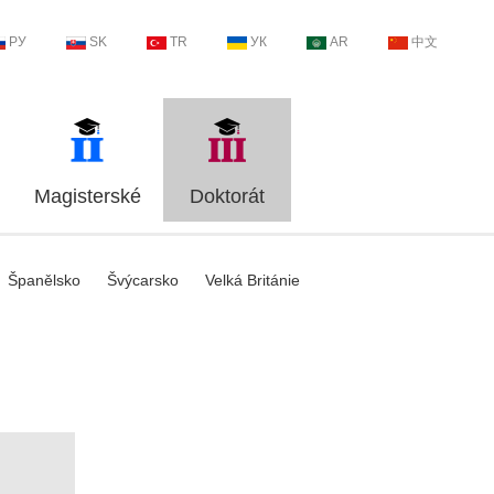
РУ
SK
TR
УК
AR
中文
Magisterské
Doktorát
Španělsko
Švýcarsko
Velká Británie