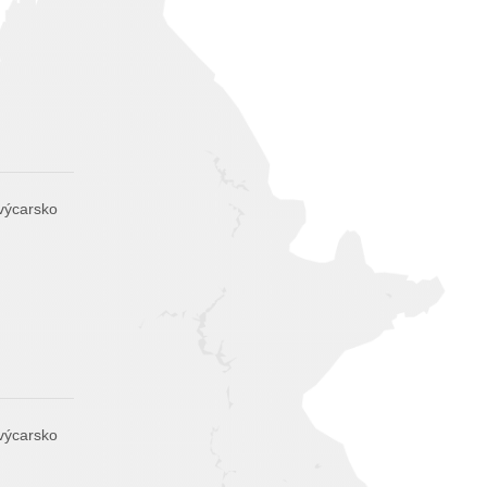
výcarsko
výcarsko