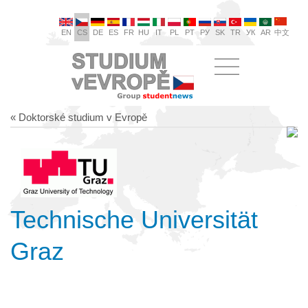
EN
CS
DE
ES
FR
HU
IT
PL
PT
РУ
SK
TR
УК
AR
中文
« Doktorské studium v Evropě
Technische Universität
Graz