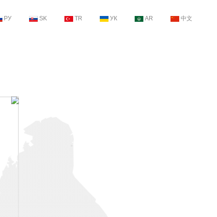
РУ
SK
TR
УК
AR
中文