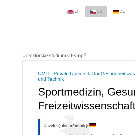
EN
CS
DE
« Doktorské studium v Evropě
UMIT - Private Universität für Gesundheitswi
und Technik
Sportmedizin, Gesu
Freizeitwissenschaf
Jazyk výuky:
německý