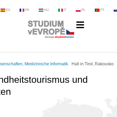
ES
FR
HU
IT
PL
PT
ssenschaften, Medizinische Informatik
Hall in Tirol, Rakousko
ndheitstourismus und
ten