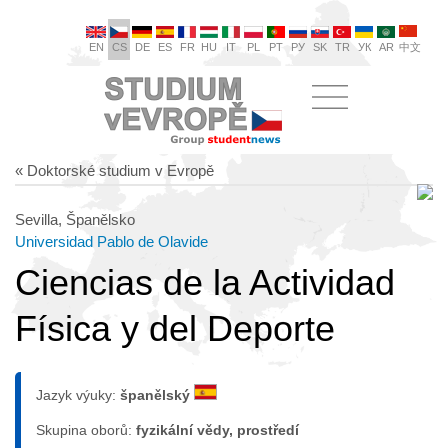
EN
CS
DE
ES
FR
HU
IT
PL
PT
РУ
SK
TR
УК
AR
中文
« Doktorské studium v Evropě
Sevilla, Španělsko
Universidad Pablo de Olavide
Ciencias de la Actividad
Física y del Deporte
Jazyk výuky:
španělský
Skupina oborů:
fyzikální vědy, prostředí