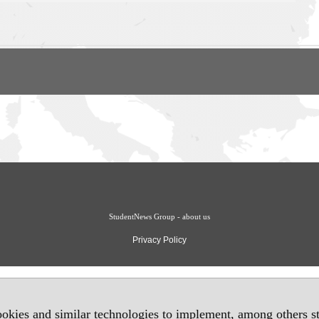
StudentNews Group - about us
Privacy Policy
okies and similar technologies to implement, among others sta