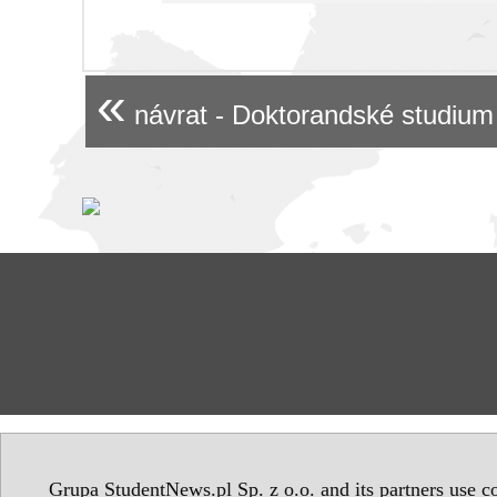
«
návrat - Doktorandské studium
Grupa StudentNews.pl Sp. z o.o. and its partners use co