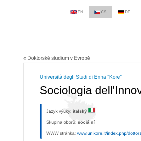
EN
CS
DE
« Doktorské studium v Evropě
Università degli Studi di Enna "Kore"
Sociologia dell'Inno
Jazyk výuky:
italský
Skupina oborů:
sociální
WWW stránka:
www.unikore.it/index.php/dottora