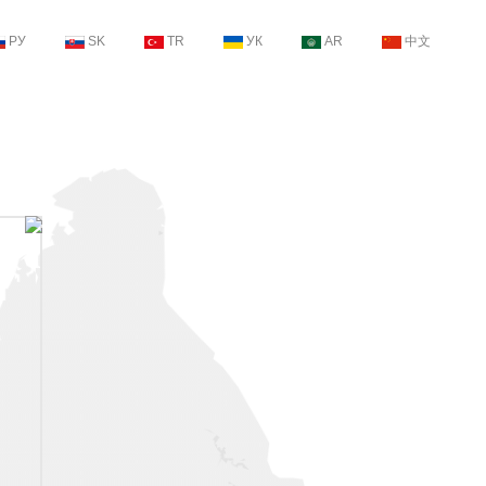
РУ
SK
TR
УК
AR
中文