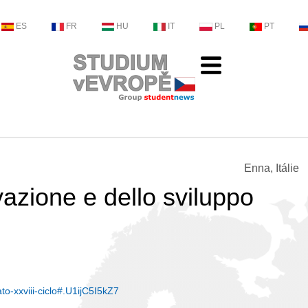
ES
FR
HU
IT
PL
PT
Enna, Itálie
vazione e dello sviluppo
to-xxviii-ciclo#.U1ijC5I5kZ7