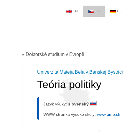
EN
CS
DE
« Doktorské studium v Evropě
Univerzita Mateja Bela v Banskej Bystrici
Teória politiky
Jazyk výuky:
slovenský
WWW stránka vysoké školy:
www.umb.sk