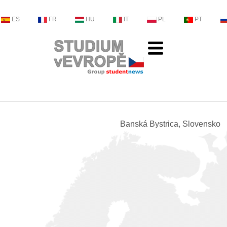
ES
FR
HU
IT
PL
PT
Banská Bystrica, Slovensko