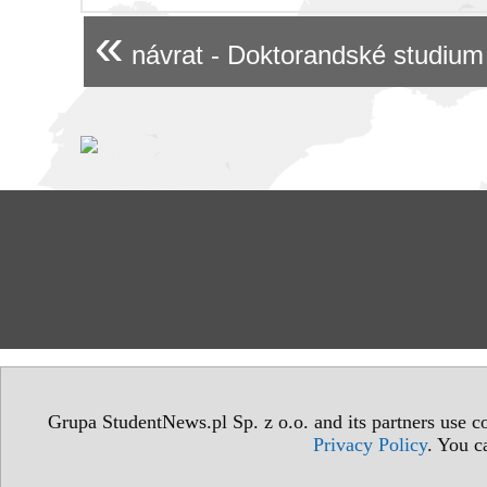
«
návrat - Doktorandské studium
Grupa StudentNews.pl Sp. z o.o. and its partners use co
Privacy Policy
. You c