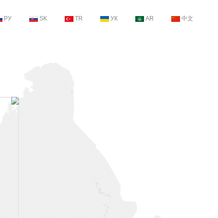
РУ
SK
TR
УК
AR
中文