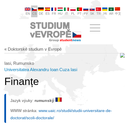
EN
CS
DE
ES
FR
HU
IT
PL
PT
РУ
SK
TR
УК
AR
中文
« Doktorské studium v Evropě
Iasi, Rumunsko
Universitatea Alexandru Ioan Cuza Iasi
Finanțe
Jazyk výuky:
rumunský
WWW stránka:
www.uaic.ro/studii/studii-universitare-de-
doctorat/scoli-doctorale/