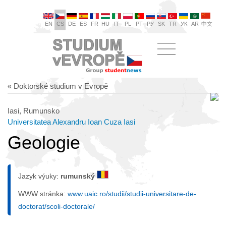
EN
CS
DE
ES
FR
HU
IT
PL
PT
РУ
SK
TR
УК
AR
中文
« Doktorské studium v Evropě
Iasi, Rumunsko
Universitatea Alexandru Ioan Cuza Iasi
Geologie
Jazyk výuky:
rumunský
WWW stránka:
www.uaic.ro/studii/studii-universitare-de-
doctorat/scoli-doctorale/