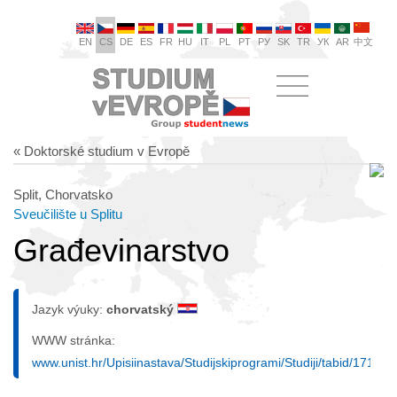
EN
CS
DE
ES
FR
HU
IT
PL
PT
РУ
SK
TR
УК
AR
中文
« Doktorské studium v Evropě
Split, Chorvatsko
Sveučilište u Splitu
Građevinarstvo
Jazyk výuky:
chorvatský
WWW stránka:
www.unist.hr/Upisiinastava/Studijskiprogrami/Studiji/tabid/171/a