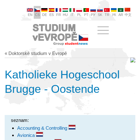
EN
CS
DE
ES
FR
HU
IT
PL
PT
РУ
SK
TR
УК
AR
中文
« Doktorské studium v Evropě
Katholieke Hogeschool
Brugge - Oostende
seznam:
Accounting & Controlling
Avionica