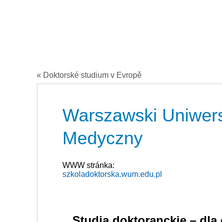
« Doktorské studium v Evropě
Warszawski Uniwers
Medyczny
WWW stránka:
szkoladoktorska.wum.edu.pl
Studia doktoranckie – dla