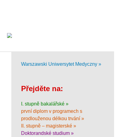
Warszawski Uniwersytet Medyczny »
Přejděte na:
I. stupně bakalářské »
první diplom v programech s
prodlouženou délkou trvání »
II. stupně – magisterské »
Doktorandské studium »