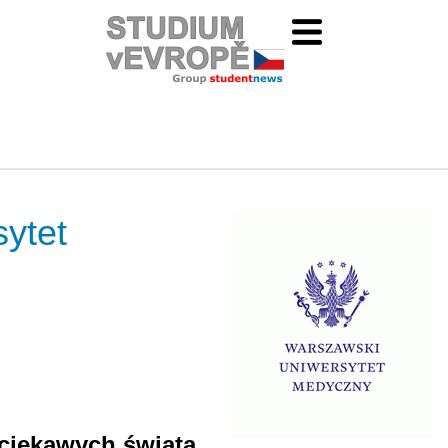
ytet
 ciekawych świata