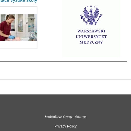
tace vysoké školy
StudentNews Group - about us
Privacy Policy