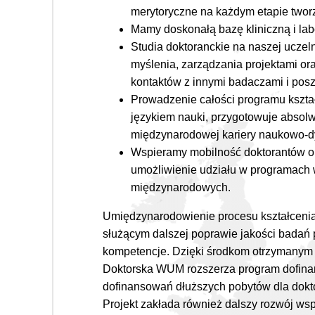
merytoryczne na każdym etapie tworz
Mamy doskonałą bazę kliniczną i lab
Studia doktoranckie na naszej uczeln
myślenia, zarządzania projektami or
kontaktów z innymi badaczami i pos
Prowadzenie całości programu kszt
językiem nauki, przygotowuje absol
międzynarodowej kariery naukowo-d
Wspieramy mobilność doktorantów 
umożliwienie udziału w programach
międzynarodowych.
Umiędzynarodowienie procesu kształcenia
służącym dalszej poprawie jakości badań
kompetencje. Dzięki środkom otrzymanym
Doktorska WUM rozszerza program dofinan
dofinansowań dłuższych pobytów dla dokt
Projekt zakłada również dalszy rozwój ws