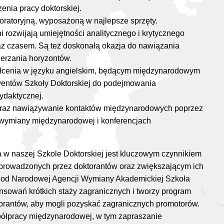
enia pracy doktorskiej.
oratoryjną, wyposażoną w najlepsze sprzęty.
i rozwijają umiejętności analitycznego i krytycznego
az czasem. Są też doskonałą okazja do nawiązania
zerzania horyzontów.
ałcenia w języku angielskim, będącym międzynarodowym
wentów Szkoły Doktorskiej do podejmowania
ydaktycznej.
oraz nawiązywanie kontaktów międzynarodowych poprzez
 wymiany międzynarodowej i konferencjach
 w naszej Szkole Doktorskiej jest kluczowym czynnikiem
 prowadzonych przez doktorantów oraz zwiększającym ich
 od Narodowej Agencji Wymiany Akademickiej Szkoła
sowań krótkich staży zagranicznych i tworzy program
orantów, aby mogli pozyskać zagranicznych promotorów.
półpracy międzynarodowej, w tym zapraszanie