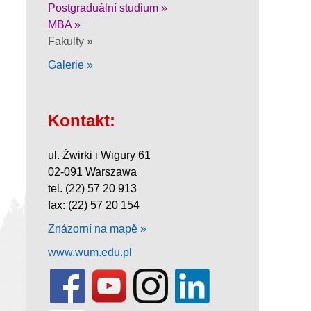
Postgraduální studium »
MBA »
Fakulty »
Galerie »
Kontakt:
ul. Żwirki i Wigury 61
02-091 Warszawa
tel. (22) 57 20 913
fax: (22) 57 20 154
Znázorní na mapě »
www.wum.edu.pl