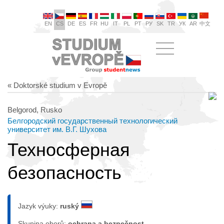
EN
CS
DE
ES
FR
HU
IT
PL
PT
РУ
SK
TR
УК
AR
中文
« Doktorské studium v Evropě
Belgorod, Rusko
Белгородский государственный технологический
университет им. В.Г. Шухова
Техносферная
безопасность
Jazyk výuky:
ruský
Skupina oborů:
ochrana a bezpečnost