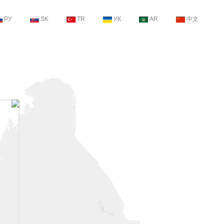
РУ
SK
TR
УК
AR
中文