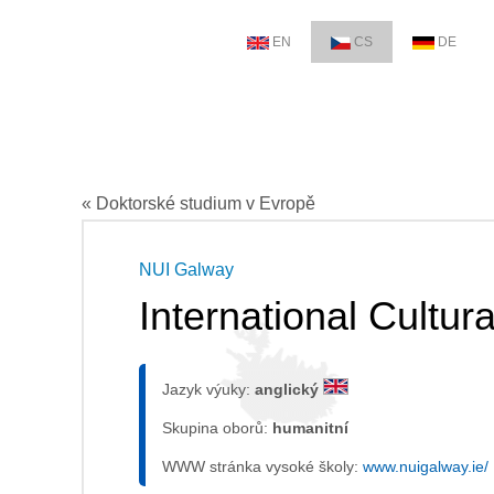
EN
CS
DE
« Doktorské studium v Evropě
NUI Galway
International Cultur
Jazyk výuky:
anglický
Skupina oborů:
humanitní
WWW stránka vysoké školy:
www.nuigalway.ie/