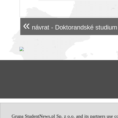
«
návrat - Doktorandské studium
Grupa StudentNews.pl Sp. z o.o. and its partners use co