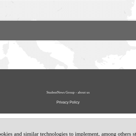
StudentNews Group - about us
Privacy Policy
okies and similar technologies to implement, among others sta