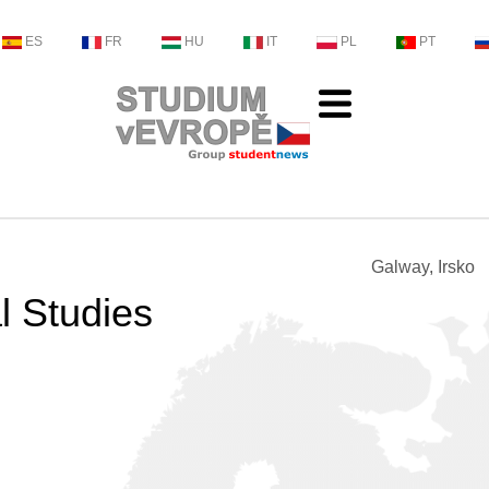
ES
FR
HU
IT
PL
PT
Galway, Irsko
al Studies