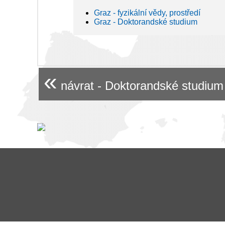
Graz - fyzikální vědy, prostředí
Graz - Doktorandské studium
«
návrat - Doktorandské studium