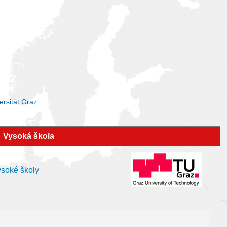
rsität Graz
Vysoká škola
ysoké školy