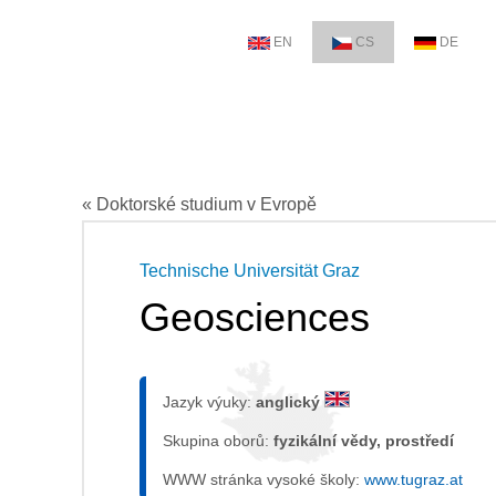
EN
CS
DE
« Doktorské studium v Evropě
Technische Universität Graz
Geosciences
Jazyk výuky:
anglický
Skupina oborů:
fyzikální vědy, prostředí
WWW stránka vysoké školy:
www.tugraz.at