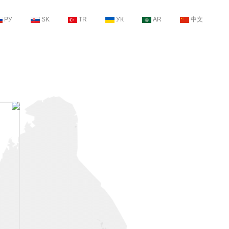
РУ
SK
TR
УК
AR
中文