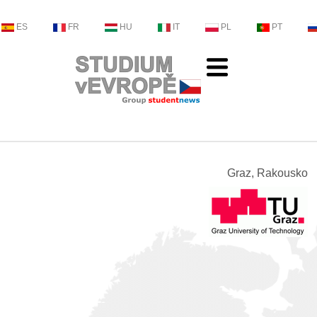
ES
FR
HU
IT
PL
PT
Graz, Rakousko